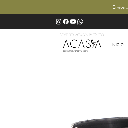
Envíos d
Vivero Acasia MÉxico
INICIO