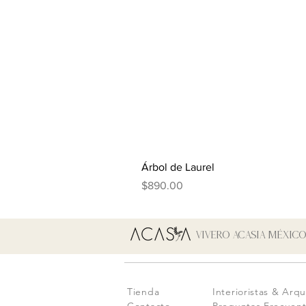
Árbol de Laurel
Precio
$890.00
Vivero Acasia MÉxic
Tienda
Interioristas & Arqu
Contacto
Preguntas Frecuen