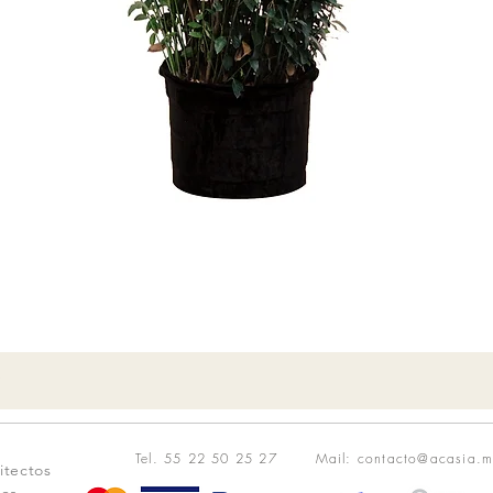
Vista rápida
o
Tel. 55 22 50 25 27
Mail: contacto@acasia.m
itectos
tes