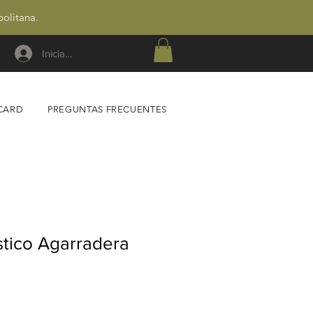
politana.
Iniciar sesión
 CARD
PREGUNTAS FRECUENTES
stico Agarradera