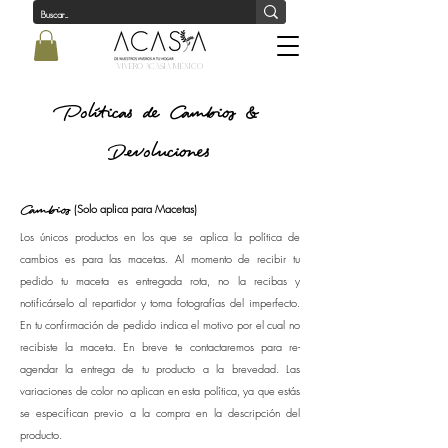
Vivero Acasia MÉxico
Políticas de Cambios &
Devoluciones
(Solo aplica para Macetas)
Cambios
Los únicos productos en los que se aplica la política de
cambios es para las macetas. Al momento de recibir tu
pedido tu maceta es entregada rota, no la recibas y
notificárselo al repartidor y toma fotografías del imperfecto.
En tu confirmación de pedido indica el motivo por el cual no
recibiste la maceta. En breve te contactaremos para re-
agendar la entrega de tu producto a la brevedad. Las
variaciones de color no aplican en esta política, ya que estás
se especifican previo a la compra en la descripción del
producto.