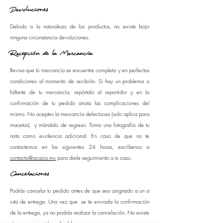
Devoluciones
Debido a la naturaleza de los productos, no existe bajo
ninguna circunstancia devoluciones.
Recepción de la Mercancía
Revisa que tú mercancía se encuentre completa y en perfectas
condiciones al momento de recibirla. Si hay un problema o
faltante de tu mercancía, repórtalo al repartidor y en la
confirmación de tu pedido anota las complicaciones del
mismo. No aceptes la mercancía defectuosa (solo aplica para
macetas) y mándalo de regreso. Toma una fotografía de tu
nota como evidencia adicional. En caso de que no te
contactemos en las siguientes 24 horas, escríbenos a
contacto@acasia.mx
para darle seguimiento a tu caso.
Cancelaciones
Podrás cancelar tu pedido antes de que sea asignado a un a
ruta de entrega. Una vez que se te enviada la confirmación
de la entrega, ya no podrás realizar la cancelación. No existe