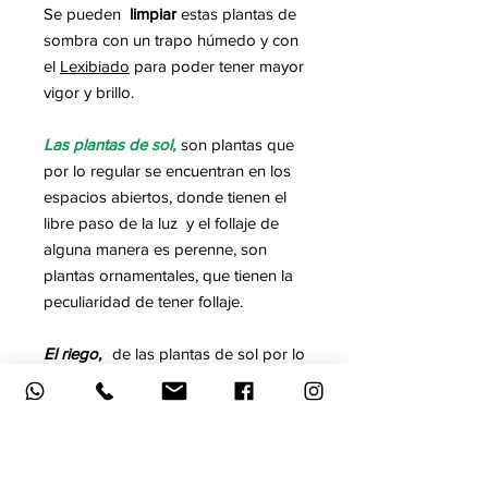
Se pueden
limpiar
estas plantas de
sombra con un trapo húmedo y con
el
Lexibiado
para poder tener mayor
vigor y brillo.
Las plantas de sol,
son plantas que
por lo regular se encuentran en los
espacios abiertos, donde tienen el
libre paso de la luz y el follaje de
alguna manera es perenne, son
plantas ornamentales, que tienen la
peculiaridad de tener follaje.
El riego,
de las plantas de sol por lo
regular se les da una vez por
semana en jardines y en macetas
por lo regular dos veces por
semana.