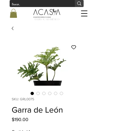
Vivero Acasia MÉxico
SKU: GRL0075
Garra de León
Precio
$190.00