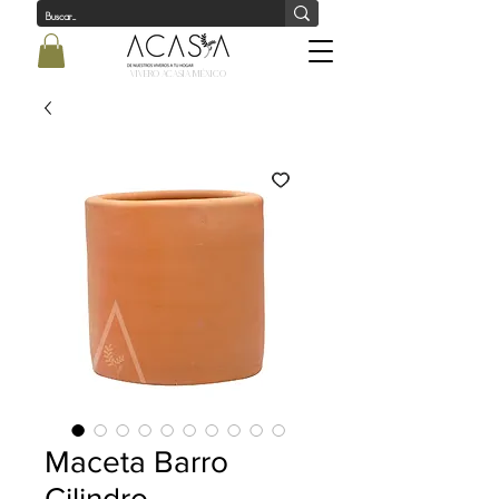
Vivero Acasia MÉxico
Maceta Barro
Cilindro