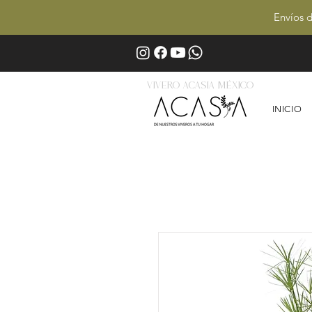
Envíos d
Vivero Acasia MÉxico
INICIO