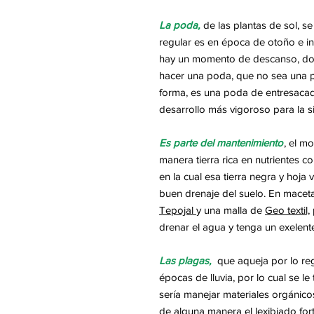
La poda,
de las plantas de sol, s
regular es en época de otoño e in
hay un momento de descanso, don
hacer una poda, que no sea
una 
forma
, es una poda de
entresacad
desarrollo más vigoroso para la 
Es parte del mantenimiento
,
el mo
manera tierra rica en nutrientes 
en la cual esa tierra negra y hoja 
buen drenaje del suelo. En macet
Tepojal
y una malla de
Geo textil,
drenar el agua y tenga un exelente 
Las plagas,
que aqueja por lo regu
épocas de lluvia, por lo cual se l
sería manejar materiales orgánic
de alguna manera el lexibiado fort