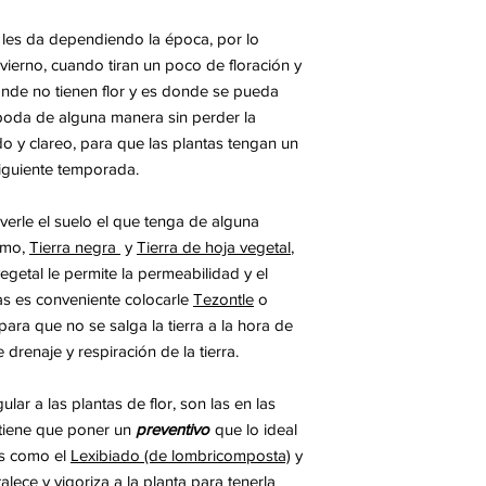
e les da dependiendo la época, por lo
vierno, cuando tiran un poco de floración y
de no tienen flor y es donde se pueda
poda de alguna manera sin perder la
o y clareo
, para que las plantas tengan un
siguiente temporada.
verle el suelo
el que tenga de alguna
como,
Tierra negra
y
Tierra de hoja vegetal
,
vegetal le permite la permeabilidad y el
as es conveniente colocarle
Tezontle
o
para que no se salga la tierra a la hora de
drenaje y respiración de la tierra.
lar a las plantas de flor, son las en las
e tiene que poner un
preventivo
que lo ideal
os como el
Lexibiado (de lombricomposta)
y
alece y vigoriza a la planta para tenerla