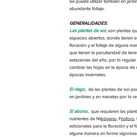
Se puede utilizar también en jar
abundante follaje.
GENERALIDADES:
Las plantas de sol,
son plantas qu
espacios abiertos, donde tienen el
floración y el follaje de alguna m
que tienen la peculiaridad de tener 
estaciones del año, por lo regular
cambiar las hojas en la época de o
épocas invernales.
El riego,
de las plantas de sol po
en jardines y en macetas por lo 
El abono,
que requieren las plan
nutrientes de Ni
trógeno
, F
ósforo
,
adicionales para la floración y el 
alguna manera en forma vigorosa