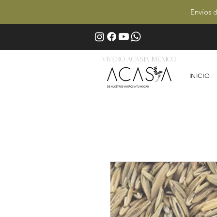
Envíos d
Vivero Acasia MÉxico
INICIO