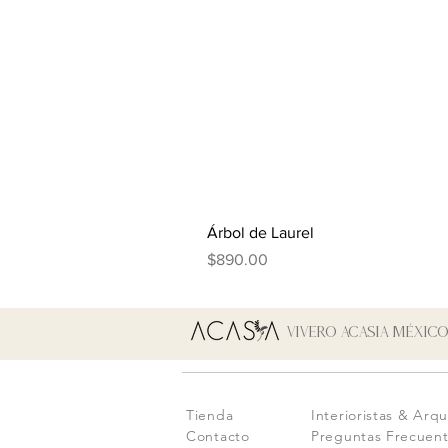
Árbol de Laurel
Precio
$890.00
Vivero Acasia MÉxic
Tienda
Interioristas & Arqu
Contacto
Preguntas Frecuen