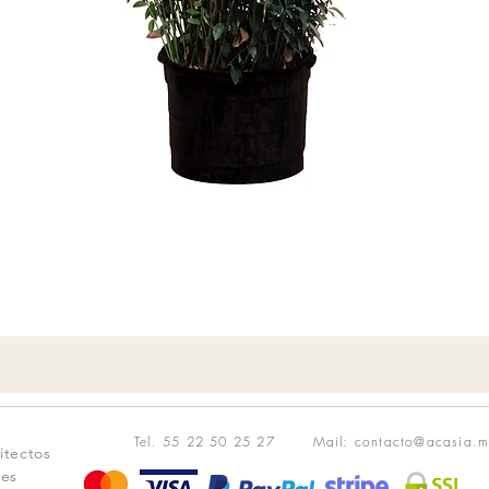
Vista rápida
o
Tel. 55 22 50 25 27
Mail: contacto@acasia.m
itectos
tes