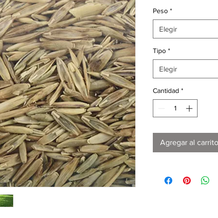
Peso
*
Elegir
Tipo
*
Elegir
Cantidad
*
Agregar al carrit