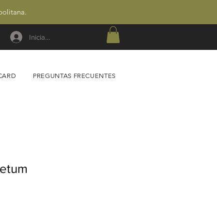
politana.
Iniciar sesión
 CARD
PREGUNTAS FRECUENTES
setum