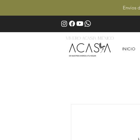
Envíos d
Vivero Acasia MÉxico
INICIO