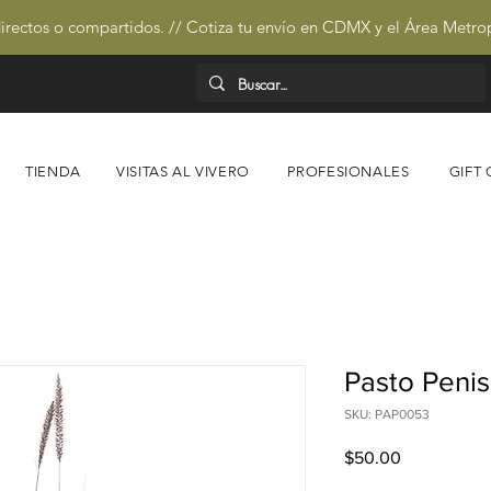
irectos o compartidos. // Cotiza tu envío en CDMX y el Área Metro
TIENDA
VISITAS AL VIVERO
PROFESIONALES
GIFT
Pasto Peni
SKU: PAP0053
Precio
$50.00