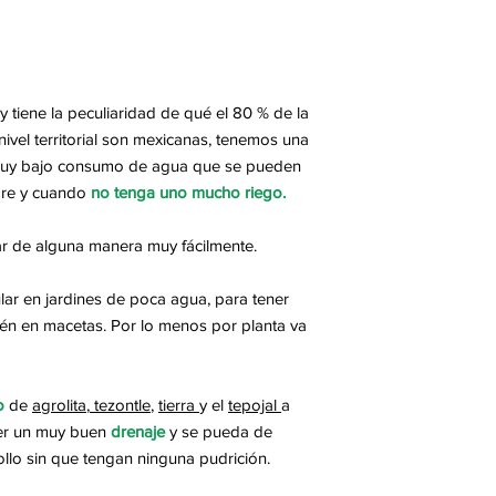
 y tiene la peculiaridad de qué el 80 % de la
ivel territorial son mexicanas, tenemos una
 muy bajo consumo de agua que se pueden
re y cuando
no tenga uno mucho riego.
ar de alguna manera muy fácilmente.
ular en jardines de poca agua, para tener
 en macetas. Por lo menos por planta va
o
de
agrolita
,
tezontle
,
tierra
y el
tepojal
a
er un muy buen
drenaje
y se pueda de
llo sin que tengan ninguna pudrición.