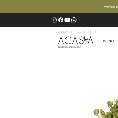
Envíos d
Vivero Acasia MÉxico
INICIO