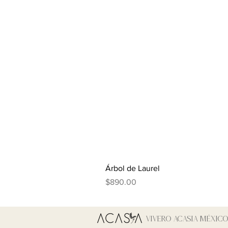
Árbol de Laurel
Precio
$890.00
Vivero Acasia MÉxic