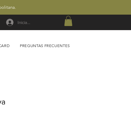
politana.
Iniciar sesión
 CARD
PREGUNTAS FRECUENTES
va