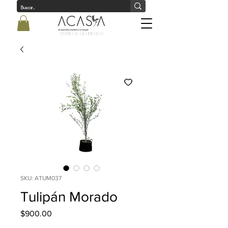
Vivero Acasia MÉxico
SKU: ATUM037
Tulipán Morado
Precio
$900.00