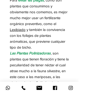
Para
evitar las plagas
, como son
plantas que consumimos y
obviamente nos comemos, es mejor
mucho mejor usar un fertilizante
orgánico preventivo, como el
Lexibiado
y también la convivencia
con los follajes de plantas
arómaticas, que previene cualquier
tipo de bicho.
Las Plantas Polinizadoras
, son
plantas que tienen floración y tiene la
peculiaridad de tener néctar el cual
atrae mucho a la fauna silvestre, en
este caso a las mariposas, a las
abejas a los los Colibríes de alguna
manera podemos crear un
ecosistema natural en el cual
tenemos una dinámica diferente y
que también por su mismo aroma