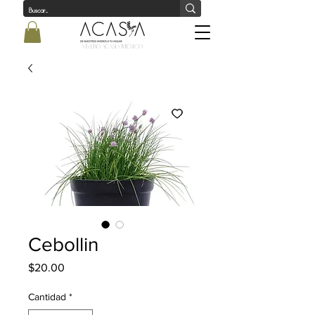
Vivero Acasia MÉxico
Cebollin
Precio
$20.00
Cantidad
*