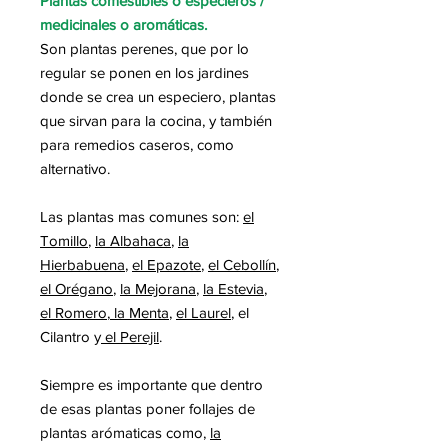
Plantas comestibles o especieros /
medicinales o aromáticas.
Son plantas perenes, que por lo
regular se ponen en los jardines
donde se crea un especiero, plantas
que sirvan para la cocina, y también
para remedios caseros, como
alternativo.
Las plantas mas comunes son:
el
Tomillo
,
la Albahaca
,
la
Hierbabuena
,
el Epazote
,
el Cebollín
,
el Orégano
,
la Mejorana
,
la Estevia
,
el Romero
,
la Menta
,
el Laurel
, el
Cilantro y
el Perejil
.
Siempre es importante que dentro
de esas plantas poner follajes de
plantas arómaticas como,
la